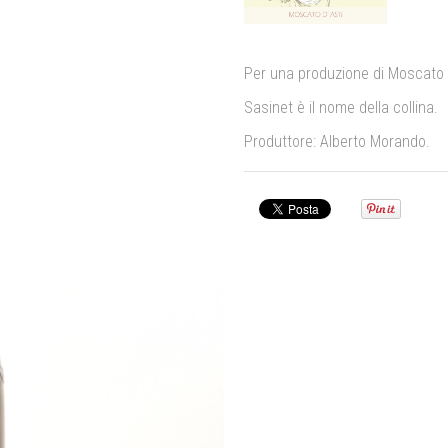
Per una produzione di Moscato d
Sasinet è il nome della collina.
Produttore: Alberto Morando.